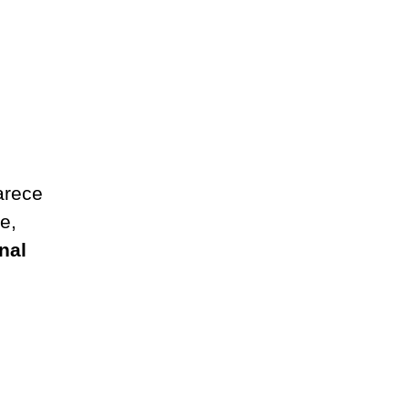
arece
e,
nal