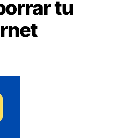
orrar tu
ernet