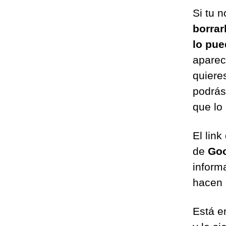
Si tu 
borrar
lo pue
aparec
quiere
podrás
que lo
El lin
de
Go
informa
hacen 
Está en