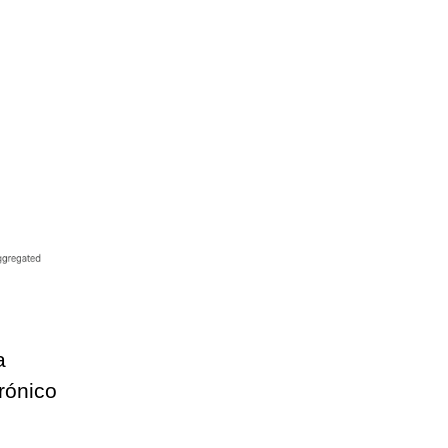
a
rónico