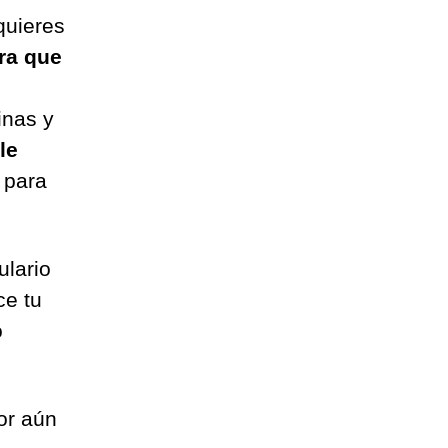
quieres
ra que
nas y
le
para
lario
ce tu
o
jor aún