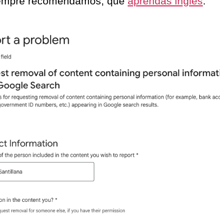
iempre recomendamos, que
aprendas inglés
.