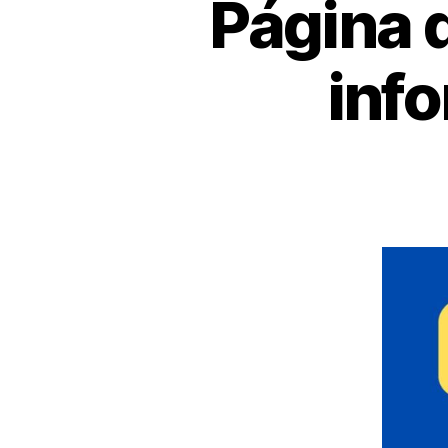
Página 
info