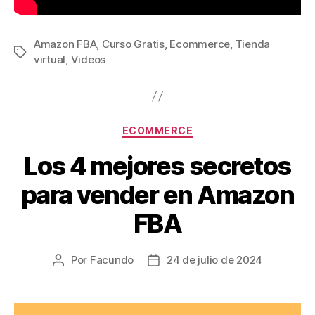
Amazon FBA
,
Curso Gratis
,
Ecommerce
,
Tienda
Etiquetas
virtual
,
Videos
Categorías
ECOMMERCE
Los 4 mejores secretos
para vender en Amazon
FBA
Por
Facundo
24 de julio de 2024
Autor
Fecha
de
de
la
la
entrada
entrada