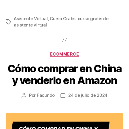
Asistente Virtual
,
Curso Gratis
,
curso gratis de
Etiquetas
asistente virtual
Categorías
ECOMMERCE
Cómo comprar en China
y venderlo en Amazon
Por
Facundo
24 de julio de 2024
Autor
Fecha
de
de
la
la
entrada
entrada