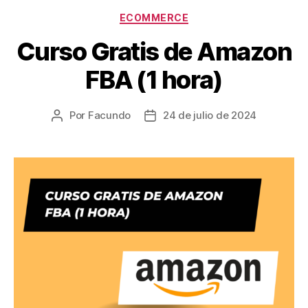
Categorías
ECOMMERCE
Curso Gratis de Amazon
FBA (1 hora)
Por
Facundo
24 de julio de 2024
Autor
Fecha
de
de
la
la
entrada
entrada