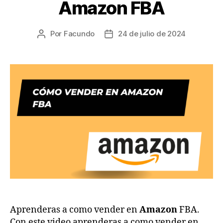
Amazon FBA
Por
Facundo
24 de julio de 2024
Autor
Fecha
de
de
la
la
entrada
entrada
Aprenderas a como vender en
Amazon
FBA.
Con este video aprenderas a como vender en