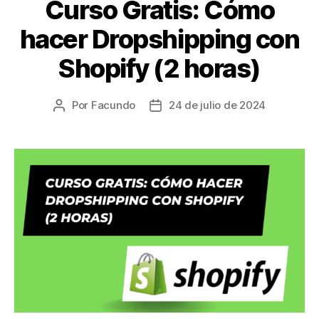
Curso Gratis: Cómo
hacer Dropshipping con
Shopify (2 horas)
Por
Facundo
24 de julio de 2024
Autor
Fecha
de
de
la
la
entrada
entrada