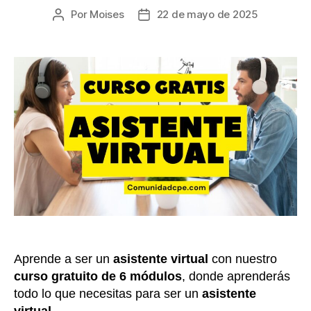
Por
Moises
22 de mayo de 2025
Autor
Fecha
de
de
la
la
entrada
entrada
Aprende a ser un
asistente virtual
con nuestro
curso gratuito de 6 módulos
, donde aprenderás
todo lo que necesitas para ser un
asistente