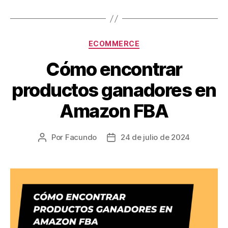
Categorías
ECOMMERCE
Cómo encontrar
productos ganadores en
Amazon FBA
Por
Facundo
24 de julio de 2024
Autor
Fecha
de
de
la
la
entrada
entrada