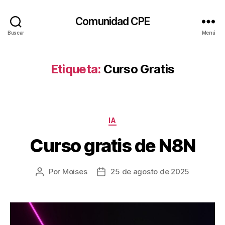
Comunidad CPE
Buscar
Menú
Etiqueta:
Curso Gratis
Categorías
IA
Curso gratis de N8N
Por
Moises
25 de agosto de 2025
Autor
Fecha
de
de
la
la
entrada
entrada