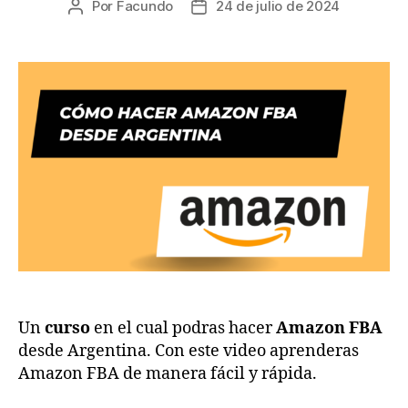
Por
Facundo
24 de julio de 2024
Autor
Fecha
de
de
la
la
entrada
entrada
Un
curso
en el cual podras hacer
Amazon FBA
desde Argentina. Con este video aprenderas
Amazon FBA de manera fácil y rápida.