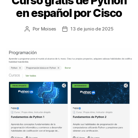
Curso gratis de Python
en español por Cisco
Por
Moises
13 de junio de 2025
Autor
Fecha
de
de
la
la
entrada
entrada