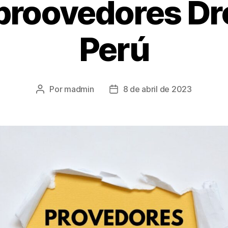
 proovedores D
Perú
Por
madmin
8 de abril de 2023