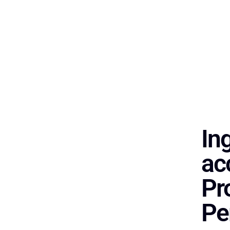
In
acc
Pr
Pe