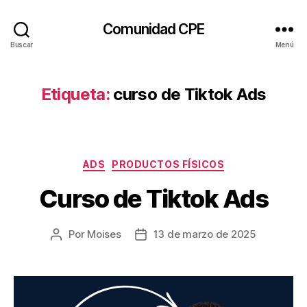
Comunidad CPE
Buscar
Menú
Etiqueta:
curso de Tiktok Ads
Categorías
ADS
PRODUCTOS FÍSICOS
Curso de Tiktok Ads
Por
Moises
13 de marzo de 2025
Autor
Fecha
de
de
la
la
entrada
entrada