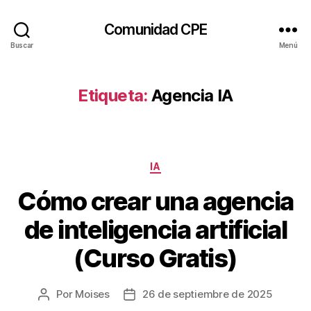
Comunidad CPE
Buscar
Menú
Etiqueta:
Agencia IA
Categorías
IA
Cómo crear una agencia
de inteligencia artificial
(Curso Gratis)
Por
Moises
26 de septiembre de 2025
Autor
Fecha
de
de