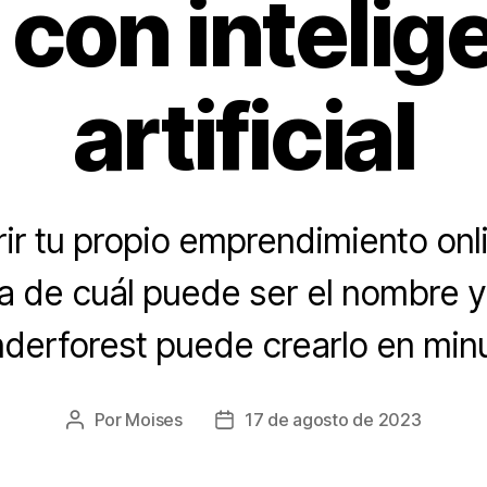
 con intelig
artificial
ir tu propio emprendimiento onl
ea de cuál puede ser el nombre y
derforest puede crearlo en min
Por
Moises
17 de agosto de 2023
Autor
Fecha
de
de
la
la