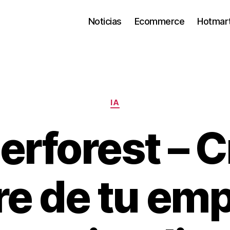
Noticias
Ecommerce
Hotmar
Categorías
IA
rforest – C
e de tu emp