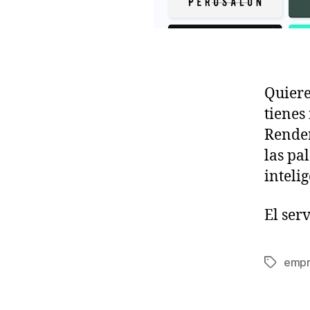
Quiere
tienes
Render
las pa
inteli
El ser
empr
Etiqueta