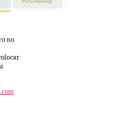
ro no
colocar
u
t.com