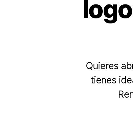
logo
Quieres abr
tienes id
Ren