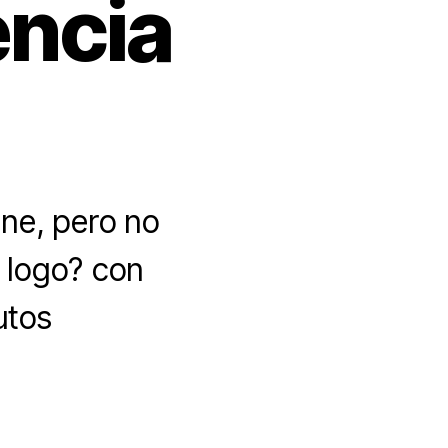
encia
ine, pero no
 logo? con
utos