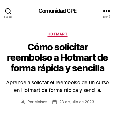
Comunidad CPE
Buscar
Menú
Categorías
HOTMART
Cómo solicitar
reembolso a Hotmart de
forma rápida y sencilla
Aprende a solicitar el reembolso de un curso
en Hotmart de forma rápida y sencilla.
Por
Moises
23 de julio de 2023
Autor
Fecha
de
de
la
la