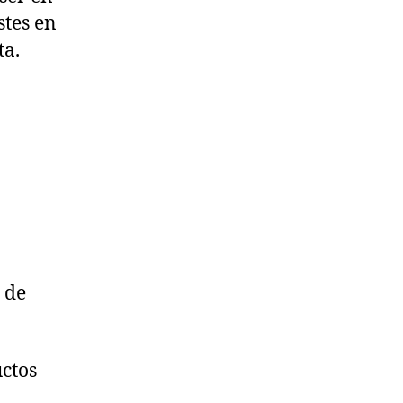
stes en
ta.
 de
ctos