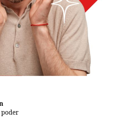
n
e poder