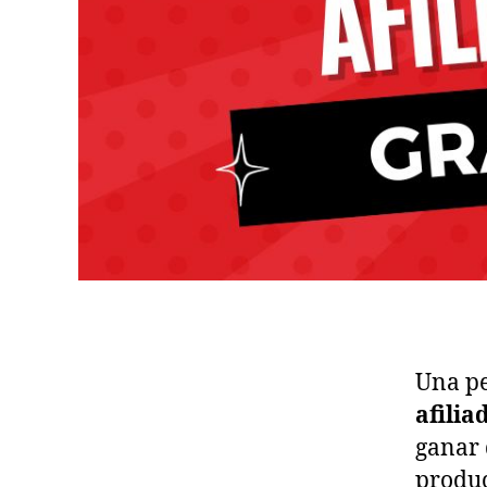
Una p
afili
ganar 
produc