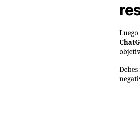
re
Luego 
Chat
objeti
Debes 
negati