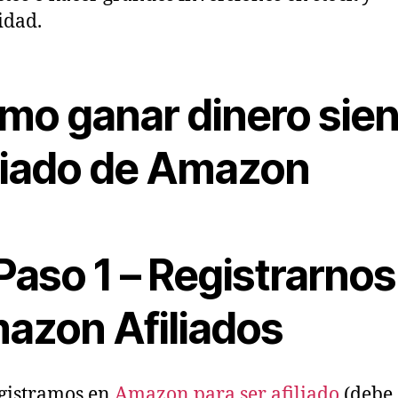
idad.
mo ganar dinero sie
iliado de Amazon
Paso 1 – Registrarnos
azon Afiliados
gistramos en
Amazon para ser afiliado
(debe 