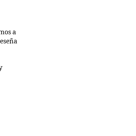
imos a
reseña
y