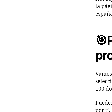
la pág
españa
🎯P
pr
Vamos 
selecc
100 dó
Puedes
por tí.