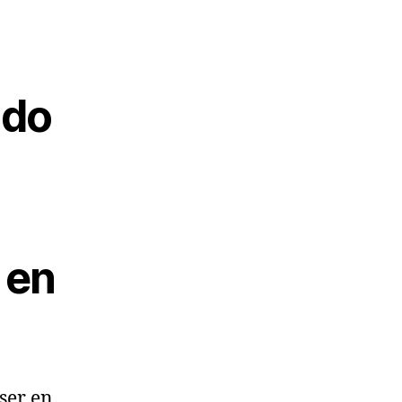
ndo
 en
ser en