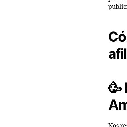
public
Có
af
🥳 
Am
Nos re