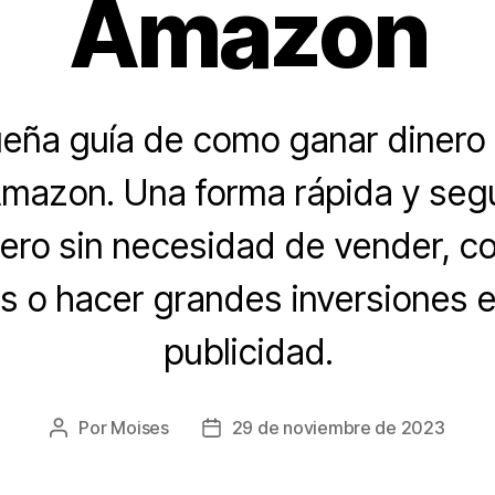
Amazon
eña guía de como ganar dinero 
 Amazon. Una forma rápida y seg
ero sin necesidad de vender, c
s o hacer grandes inversiones e
publicidad.
Por
Moises
29 de noviembre de 2023
Autor
Fecha
de
de
la
la