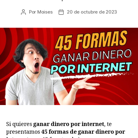
Por
Moises
20 de octubre de 2023
Autor
Fecha
de
de
la
la
entrada
entrada
Si quieres
ganar dinero por internet
, te
presentamos
45 formas de ganar dinero por