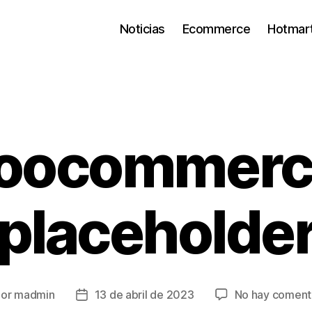
Noticias
Ecommerce
Hotmar
oocommerc
placeholde
Por
madmin
13 de abril de 2023
No hay coment
or
Fecha