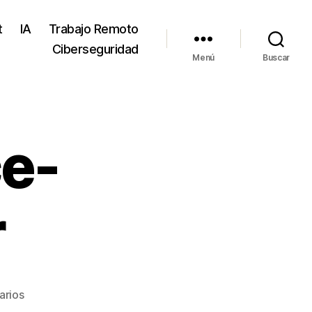
t
IA
Trabajo Remoto
Ciberseguridad
Menú
Buscar
e-
r
en
arios
woocommerce-