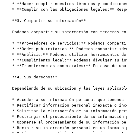
* **Hacer cumplir nuestros términos y condiciones:*
* **Cumplir con las obligaciones legales:** Respond
**3. Compartir su información**

Podemos compartir su
 información con terceros en la
* **Proveedores de servicios:** Podemos compartir
 
* **Redes publicitarias:** Podemos compartir identi
* **Análisis:** Podemos utilizar herramientas de an
* **Cumplimiento legal:** Podemos divulgar su info
* **Transferencias comerciales:** En caso de una f
**4. Sus derechos**

Dependiendo de su ubicación y las leyes aplicables,
* Acceder a su información personal que tenemos.

* Rectificar información personal inexacta o incomp
*
 Solicitar la eliminación de su información person
* Restringir el procesamiento de su información per
* Oponerse al procesamiento de su información
 perso
* Recibir su información personal en un formato por