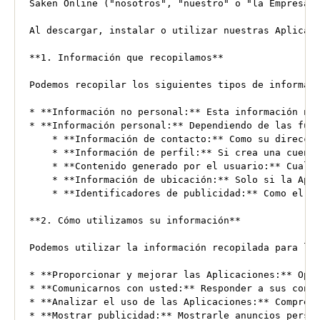
Saken Online ("nosotros", "nuestro" o "la Empresa"
Al descargar, instalar o utilizar nuestras Aplicac
**1. Información que recopilamos**

Podemos recopilar los siguientes tipos de informaci
* **Información no personal:** Esta información no 
* **Información personal:** Dependiendo de las func
    * **Información de contacto:** Como su direcció
    * **Información de perfil:** Si crea una cuenta
    * **Contenido generado por el usuario:** Cualqu
    * **Información de ubicación:** Solo si la Apli
    * **Identificadores de publicidad:** Como el ID
**2. Cómo utilizamos su información**

Podemos utilizar la información recopilada para los
* **Proporcionar y mejorar las Aplicaciones:** Oper
* **Comunicarnos con usted:** Responder a sus consu
* **Analizar el uso de las Aplicaciones:** Comprend
* **Mostrar publicidad:** Mostrarle anuncios person