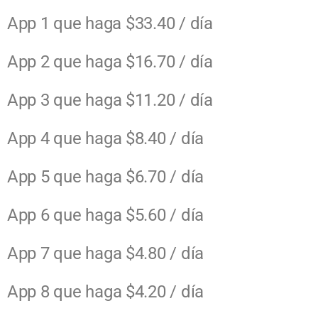
App 1 que haga $33.40 / día
App
2
que haga
$16.70 /
día
App
3
que haga
$11.20 /
día
App
4
que haga
$8.40 /
día
App
5
que haga
$6.70 /
día
App
6
que haga
$5.60 /
día
App
7
que haga
$4.80 /
día
App
8
que haga
$4.20 /
día