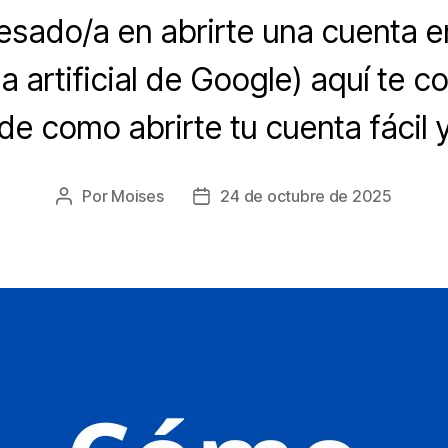
tesado/a en abrirte una cuenta e
ia artificial de Google) aquí te 
 de como abrirte tu cuenta fácil 
Por
Moises
24 de octubre de 2025
Autor
Fecha
de
de
la
la
entrada
entrada