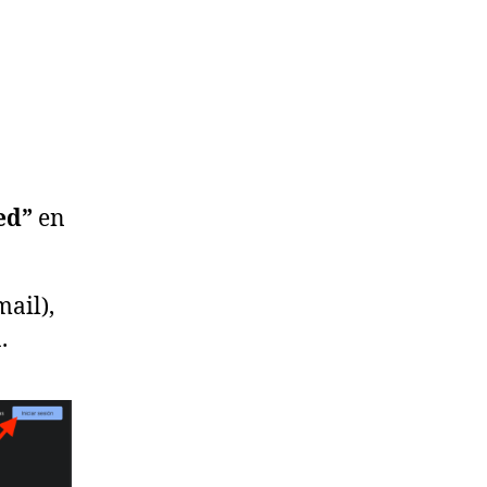
ed”
en
mail),
.