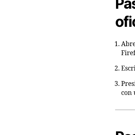
Pas
ofi
Abre
Fire
Escr
Pre
con 