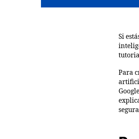
Si est
inteli
tutori
Para c
artifi
Google
explic
segura