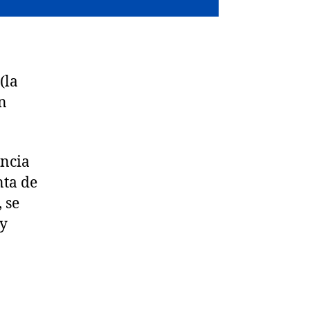
(la
un
encia
nta de
 se
 y