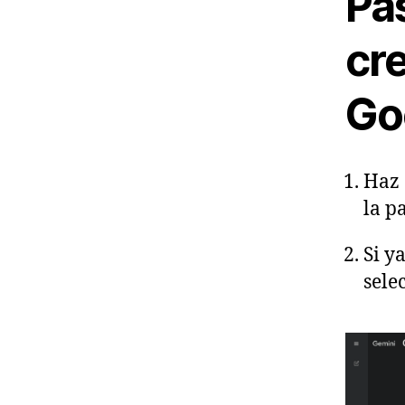
Pas
cr
Go
Haz 
la p
Si y
sele