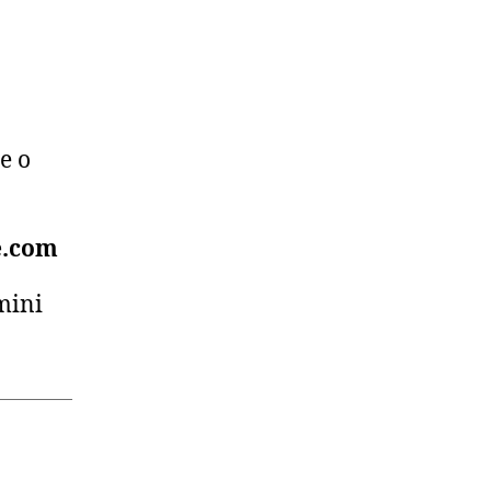
e o
e.com
mini