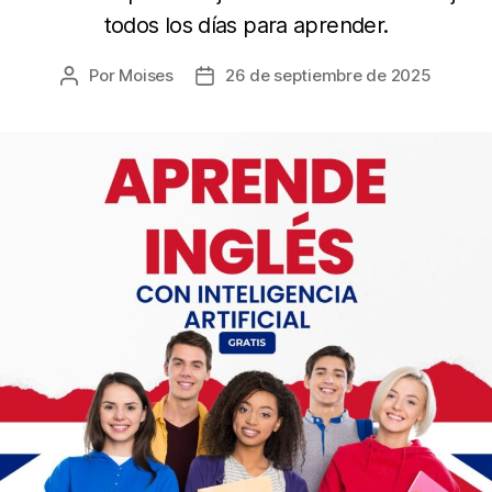
todos los días para aprender.
Por
Moises
26 de septiembre de 2025
Autor
Fecha
de
de
la
la
entrada
entrada