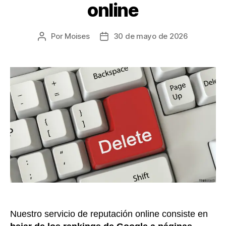
online
Por
Moises
30 de mayo de 2026
Autor
Fecha
de
de
la
la
entrada
entrada
Nuestro servicio de reputación online consiste en