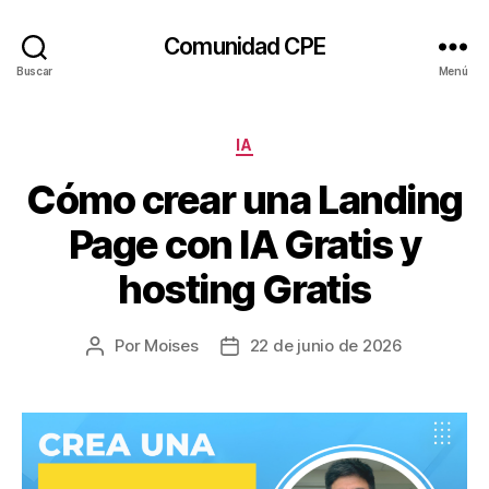
Comunidad CPE
Buscar
Menú
Categorías
IA
Cómo crear una Landing
Page con IA Gratis y
hosting Gratis
Por
Moises
22 de junio de 2026
Autor
Fecha
de
de
la
la
entrada
entrada