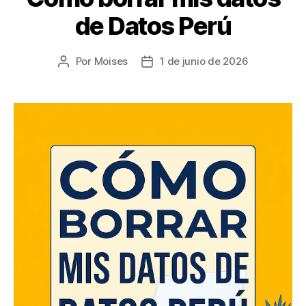
de Datos Perú
Por
Moises
1 de junio de 2026
Autor
Fecha
de
de
la
la
entrada
entrada