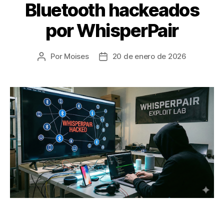
Bluetooth hackeados
por WhisperPair
Por
Moises
20 de enero de 2026
Autor
Fecha
de
de
la
la
entrada
entrada